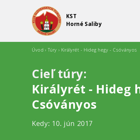
KST
Horné Saliby
Skočiť
Nachádzate
Úvod
›
Túry
›
Királyrét - Hideg hegy - Csóványos
na
sa
hlavný
tu
Cieľ túry:
obsah
Királyrét - Hideg 
Csóványos
Kedy:
10. jún 2017