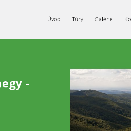
Úvod
Túry
Galérie
Ko
hegy -