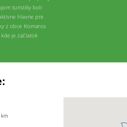
jom turistiky boli
aktívne hlavne pre
čky z obce Kismaros
, kde je začíatok
e:
 km