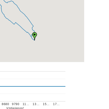
8680
9790
11…
13…
15…
17…
Vzdialenosť