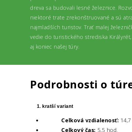
dreva sa budovali lesné železnice. Rozvo
niektoré trate zrekonštruované a sú atr
najmladších turistov. Trať malej železni
vedie do turistického strediska Királyrét
aj koniec našej túry.
Podrobnosti o túr
1. kratší variant
Celková vzdialenosť:
14,7
Celkový čas:
5,5 hod.