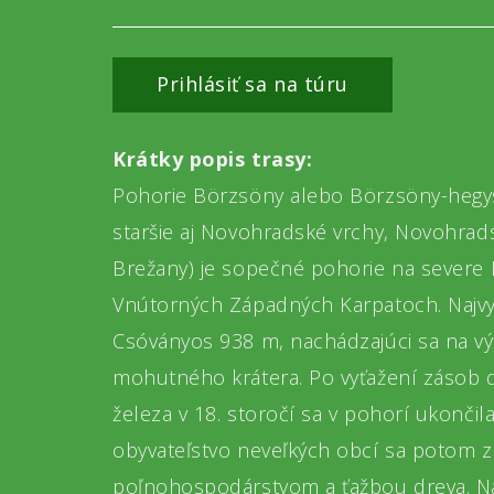
Prihlásiť sa na túru
Krátky popis trasy:
Pohorie Börzsöny alebo Börzsöny-hegy
staršie aj Novohradské vrchy, Novohrad
Brežany) je sopečné pohorie na severe
Vnútorných Západných Karpatoch. Najvy
Csóványos 938 m, nachádzajúci sa na v
mohutného krátera. Po vyťažení zásob 
železa v 18. storočí sa v pohorí ukončil
obyvateľstvo neveľkých obcí sa potom 
poľnohospodárstvom a ťažbou dreva. Na