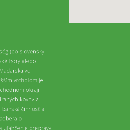
ség (po slovensky
ské hory alebo
 Maďarska vo
šším vrcholom je
ýchodnom okraji
drahých kovov a
a banská činnosť a
zaoberalo
 uľahčenie prepravy