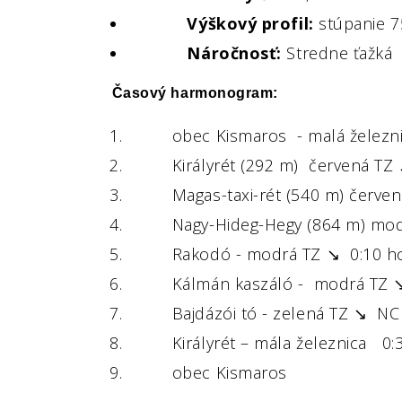
Výškový profil:
stúpanie 7
Náročnosť:
Stredne ťažká
Časový harmonogram:
obec Kismaros - malá železnic
Királyrét (292 m) červená TZ ↗
Magas-taxi-rét (540 m) červená
Nagy-Hideg-Hegy (864 m) modr
Rakodó - modrá TZ ↘ 0:10 ho
Kálmán kaszáló - modrá TZ ↘ 
Bajdázói tó - zelená TZ ↘ NCH
Királyrét – mála železnica 0:3
obec Kismaros