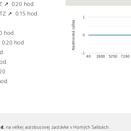
Z ↗ 0:20 hod.
TZ ↗ 0:15 hod.
1
Nadmorská výška
0 hod.
0
0:20 hod
d.
-1
40
2600
5250
7260
od.
20
hod.
od.
na veľkej autobusovej zastávke v Horných Salibách.