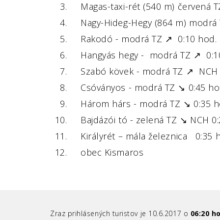
Magas-taxi-rét (540 m) červená T
Nagy-Hideg-Hegy (864 m) modrá 
Rakodó - modrá TZ ↗ 0:10 hod.
Hangyás hegy - modrá TZ ↗ 0:1
Szabó kövek - modrá TZ ↗ NCH 
Csóványos - modrá TZ ↘ 0:45 ho
Három hárs - modrá TZ ↘ 0:35 h
Bajdázói tó - zelená TZ ↘ NCH 0:
Királyrét – mála železnica 0:35 
obec Kismaros
Zraz prihlásených turistov je 10.6.2017 o
06:20 h